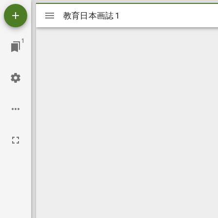
Mirador
教育日本画誌 1
教育日本画誌 1
ビ
1
ュ
ー
ワ