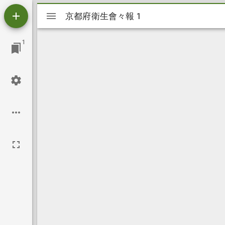
Mirador
京都府衛生會々報 1
京都府衛生會々報 1
ビ
1
ュ
ー
ワ