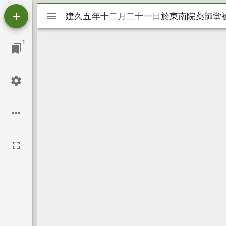
Mirador
建久五年十二月二十一日於東南院薬師堂
建久五年十二月二十一日於東南院薬師堂
ビ
1
ュ
ー
ワ