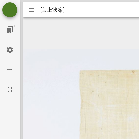
Mirador
[言上状案]
[言上状案]
ビ
1
ュ
ー
ワ