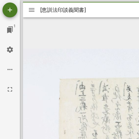
Mirador
[恵訓法印談義聞書]
[恵訓法印談義聞書]
ビ
1
ュ
ー
ワ