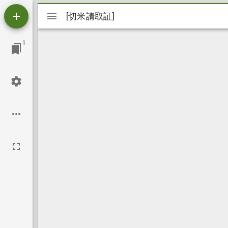
Mirador
[切米請取証]
[切米請取証]
ビ
1
ュ
ー
ワ