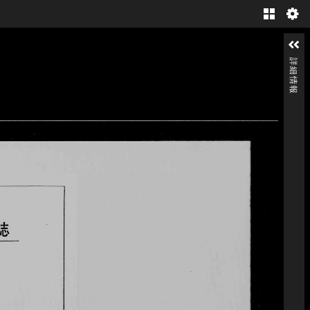
ギャラ
詳細情報