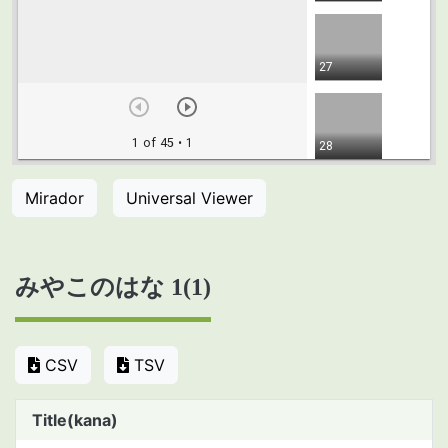
Mirador
Universal Viewer
みやこのはな 1(1)
CSV
TSV
Title(kana)