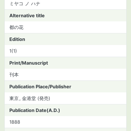
ミヤコ ノ ハナ
Alternative title
都の花
Edition
1(1)
Print/Manuscript
刊本
Publication Place/Publisher
東京
金港堂 (発売)
Publication Date(A.D.)
1888