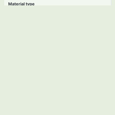
Material type
microfilm
Call Number
P216/S28
Asset Number
2111120579
BibID(NCID)
AN00030097
Collection
Kambara
Subcollection