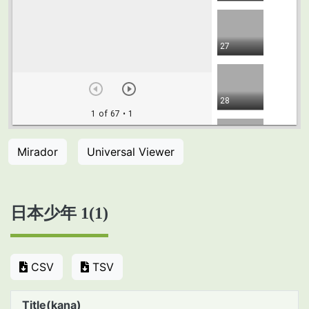
Mirador
Universal Viewer
日本少年 1(1)
CSV
TSV
Title(kana)