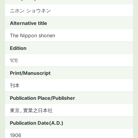
ニホン ショウネン
Alternative title
The Nippon shonen
Edition
1(1)
Print/Manuscript
刊本
Publication Place/Publisher
東京
實業之日本社
Publication Date(A.D.)
1906