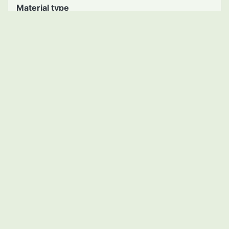
Material type
microfilm
Call Number
P217/S33
Asset Number
2111120623
BibID(NCID)
AA11416629
Collection
Kambara
Subcollection