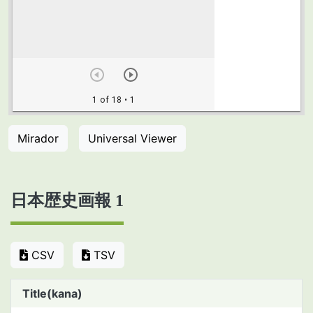
Mirador
Universal Viewer
日本歴史画報 1
CSV
TSV
Title(kana)