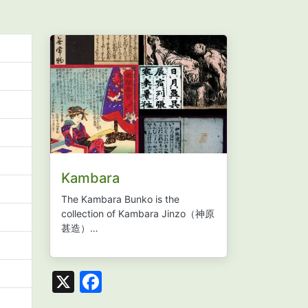
Kambara
The Kambara Bunko is the
collection of Kambara Jinzo
（神原
甚造）…
X
Facebook