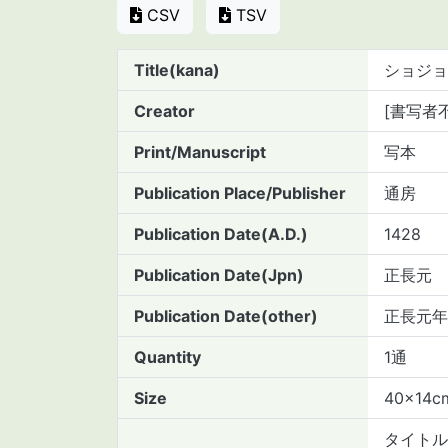
CSV
TSV
Title(kana)
ショジョ
Creator
[書写者
Print/Manuscript
写本
Publication Place/Publisher
通房
Publication Date(A.D.)
1428
Publication Date(Jpn)
正長元
Publication Date(other)
正長元年
Quantity
1通
Size
40×14c
タイトル