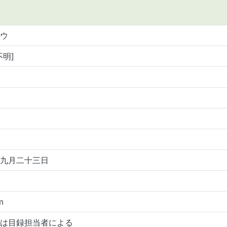
ウ
不明]
九月二十三日
m
は目録担当者による