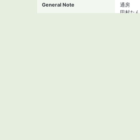
General Note
通房
田村たん
Language
jpn
Material type
manuscr
Asset Number
2111443
BibID(NCID)
BB1163
Collection
Kambar
Subcollection
古文書
Collection ID
19
Creator(Digitalized)
香川大学
Creator(Metadata)
香川大学