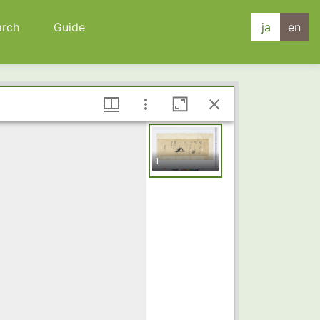
arch
Guide
ja
en