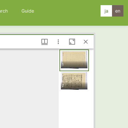
arch
Guide
ja
en