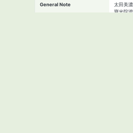
General Note
太田美濃
寶光院澄
Language
jpn
Material type
manuscr
Asset Number
2111443
BibID(NCID)
BB1163
Collection
Kambar
Subcollection
古文書
Collection ID
25
Creator(Digitalized)
香川大学
Creator(Metadata)
香川大学