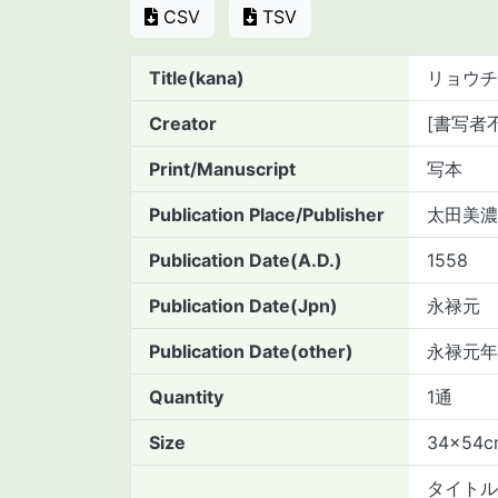
CSV
TSV
Title(kana)
リョウチ
Creator
[書写者
Print/Manuscript
写本
Publication Place/Publisher
太田美濃
Publication Date(A.D.)
1558
Publication Date(Jpn)
永禄元
Publication Date(other)
永禄元年
Quantity
1通
Size
34×54c
タイトル