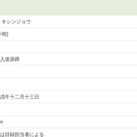
 キシンジョウ
不明]
入道源舜
戊午十二月十三日
m
は目録担当者による