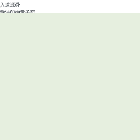
入道源舜
舜法印御童子宛
ipt
518
2095
a