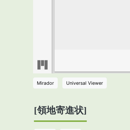
Mirador
Universal Viewer
[領地寄進状]