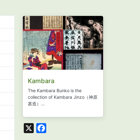
Kambara
The Kambara Bunko is the
collection of Kambara Jinzo
（神原
甚造）…
X
Facebook