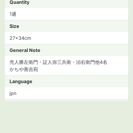
Quantity
1通
Size
27×34cm
General Note
売人勝左衛門・証人弥三兵衛・治右衛門他4名
かちや善吉宛
Language
jpn
Material type
manuscript
Asset Number