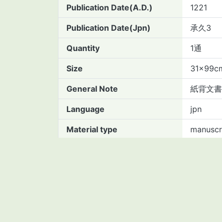
Publication Date(A.D.)
1221
Publication Date(Jpn)
承久3
Quantity
1通
Size
31×99c
General Note
紙背文書
Language
jpn
Material type
manuscr
Asset Number
2111443
BibID(NCID)
BB5037
Collection
Kambar
Subcollection
古文書