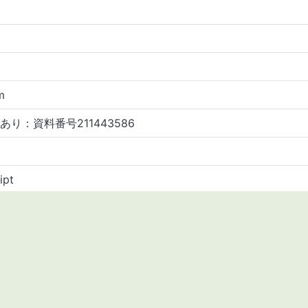
m
あり：資料番号211443586
ipt
564
3555
a