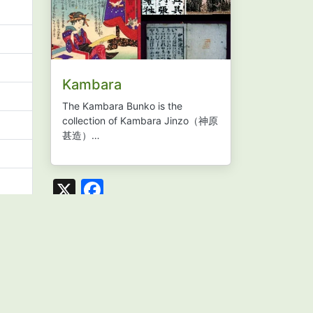
Kambara
The Kambara Bunko is the
collection of Kambara Jinzo
（神原
甚造）…
X
Facebook