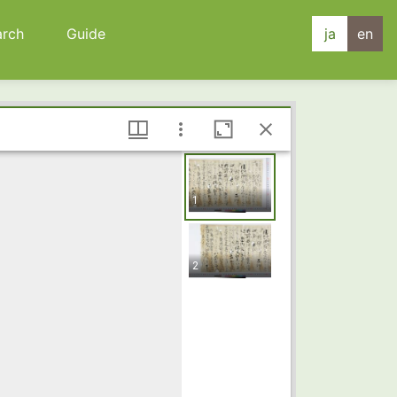
arch
Guide
ja
en