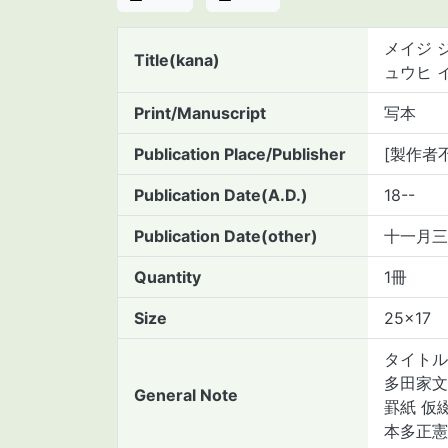
メイジ 
Title(kana)
ュウヒ 
Print/Manuscript
写本
Publication Place/Publisher
[製作者
Publication Date(A.D.)
18--
Publication Date(other)
十一月三
Quantity
1冊
Size
25×17
タイトル
多田家文
General Note
罫紙 仮
本多正憲