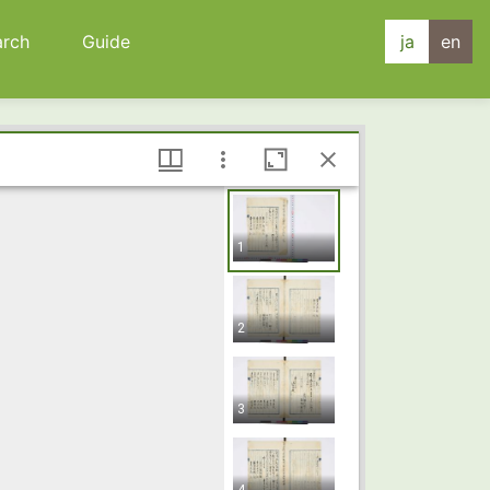
arch
Guide
ja
en