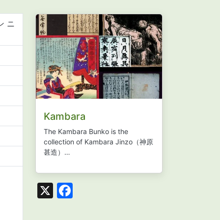
ン ニ
Kambara
The Kambara Bunko is the
collection of Kambara Jinzo
（神原
甚造）…
X
Facebook