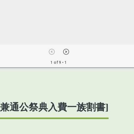
祖兼通公祭典入費一族割書]