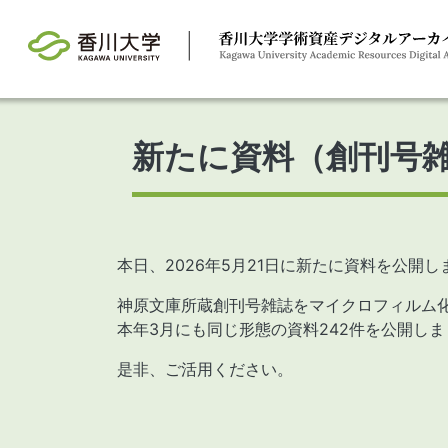
Skip to main content
新たに資料（創刊号雑
本日、2026年5月21日に新たに資料を公開し
神原文庫所蔵創刊号雑誌をマイクロフィルム化
本年3月にも同じ形態の資料242件を公開し
是非、ご活用ください。