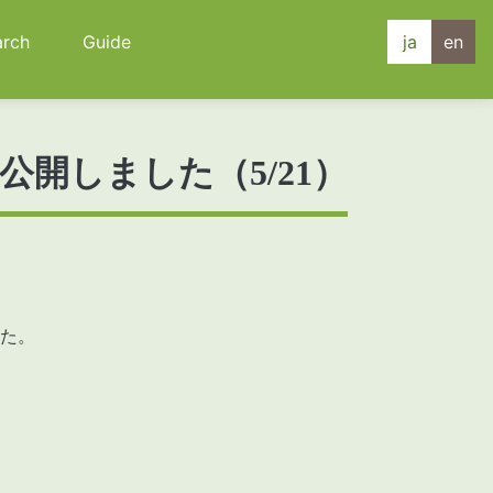
arch
Guide
ja
en
開しました（5/21）
した。