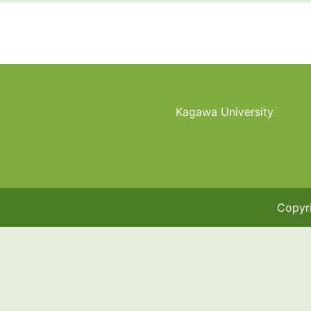
フッター(英)
Kagawa University
Copyri