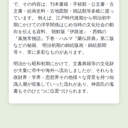
で、その内容は、刊本書籍・手稿類・公文書・古
文書・絵画史料・古地図類・雑誌類等多岐に渡っ
ています。 例えば、江戸時代後期から明治初中
期にかけての洋学関係はじめ当時の文化社会の動
向を伝える資料、 朝鮮版『伊路波』・西鶴の
『嵐無常物語』下巻・ハルマ『蘭仏辞典』第二版
などの秘籍、 明治初期の錦絵版画・錦絵新聞
等々、実に多彩なものがあります。
明治から昭和初期にかけて、文書典籍等の文化財
が大量に市中や海外へ流出しましたが、それらを
政財界・学界・思想界その他様々な背景を持つ知
識人層が収集していった流れがあり、神原氏の蒐
書もそのひとつに位置づけられます。