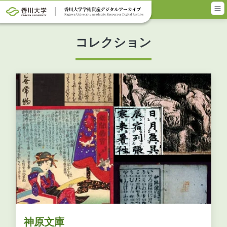
メインコンテンツに移動
コレクション
神原文庫