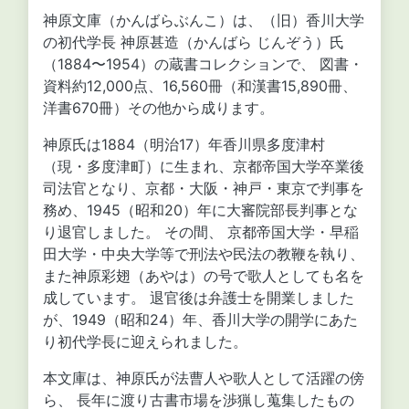
神原文庫（かんばらぶんこ）は、（旧）香川大学
の初代学長 神原甚造（かんばら じんぞう）氏
（1884〜1954）の蔵書コレクションで、 図書・
資料約12,000点、16,560冊（和漢書15,890冊、
洋書670冊）その他から成ります。
神原氏は1884（明治17）年香川県多度津村
（現・多度津町）に生まれ、京都帝国大学卒業後
司法官となり、京都・大阪・神戸・東京で判事を
務め、1945（昭和20）年に大審院部長判事とな
り退官しました。 その間、 京都帝国大学・早稲
田大学・中央大学等で刑法や民法の教鞭を執り、
また神原彩翅（あやは）の号で歌人としても名を
成しています。 退官後は弁護士を開業しました
が、1949（昭和24）年、香川大学の開学にあた
り初代学長に迎えられました。
本文庫は、神原氏が法曹人や歌人として活躍の傍
ら、 長年に渡り古書市場を渉猟し蒐集したもの