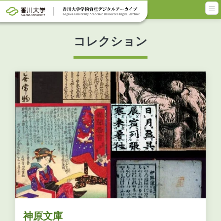
メインコンテンツに移動
コレクション
神原文庫