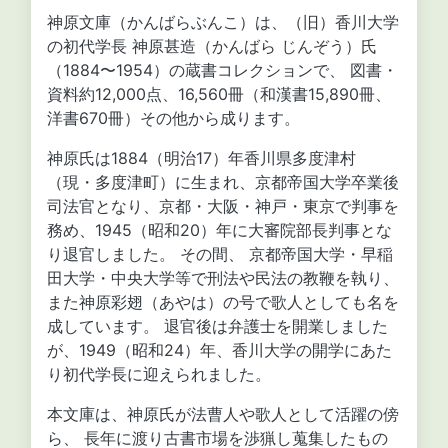
神原文庫（かんばらぶんこ）は、（旧）香川大学
の初代学長 神原甚造（かんばら じんぞう）氏
（1884〜1954）の蔵書コレクションで、 図書・
資料約12,000点、16,560冊（和漢書15,890冊、
洋書670冊）その他から成ります。
神原氏は1884（明治17）年香川県多度津村
（現・多度津町）に生まれ、京都帝国大学卒業後
司法官となり、京都・大阪・神戸・東京で判事を
務め、1945（昭和20）年に大審院部長判事とな
り退官しました。 その間、 京都帝国大学・早稲
田大学・中央大学等で刑法や民法の教鞭を執り、
また神原彩翅（あやは）の号で歌人としても名を
成しています。 退官後は弁護士を開業しました
が、1949（昭和24）年、香川大学の開学にあた
り初代学長に迎えられました。
本文庫は、神原氏が法曹人や歌人として活躍の傍
ら、 長年に渡り古書市場を渉猟し蒐集したもの