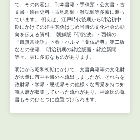
で、その内容は、刊本書籍・手稿類・公文書・古
文書・絵画史料・古地図類・雑誌類等多岐に渡っ
ています。 例えば、江戸時代後期から明治初中
期にかけての洋学関係はじめ当時の文化社会の動
向を伝える資料、 朝鮮版『伊路波』・西鶴の
『嵐無常物語』下巻・ハルマ『蘭仏辞典』第二版
などの秘籍、 明治初期の錦絵版画・錦絵新聞
等々、実に多彩なものがあります。
明治から昭和初期にかけて、文書典籍等の文化財
が大量に市中や海外へ流出しましたが、それらを
政財界・学界・思想界その他様々な背景を持つ知
識人層が収集していった流れがあり、神原氏の蒐
書もそのひとつに位置づけられます。