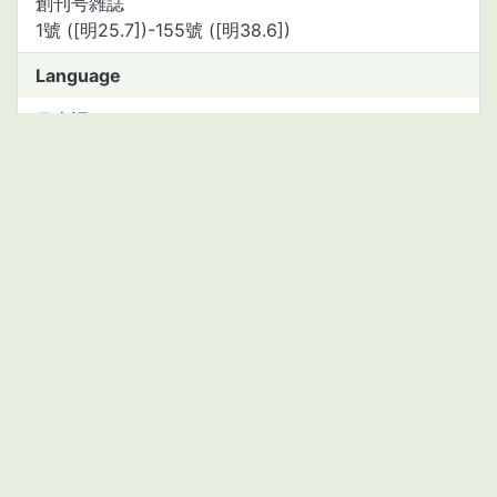
創刊号雑誌
1號 ([明25.7])-155號 ([明38.6])
Language
日本語
Material type
microfilm
Call Number
P214/S06
Asset Number
2111121129
BibID(NCID)
AN00373435