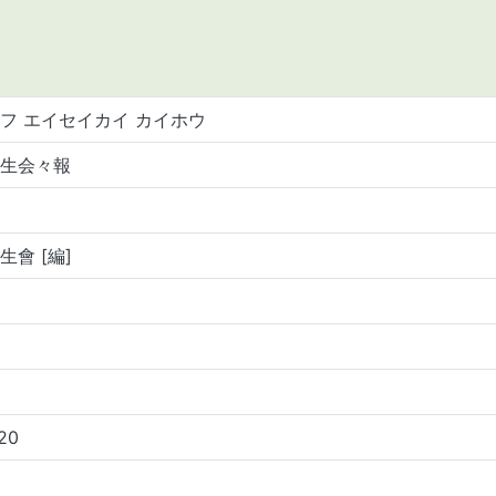
フ エイセイカイ カイホウ
生会々報
生會 [編]
.20