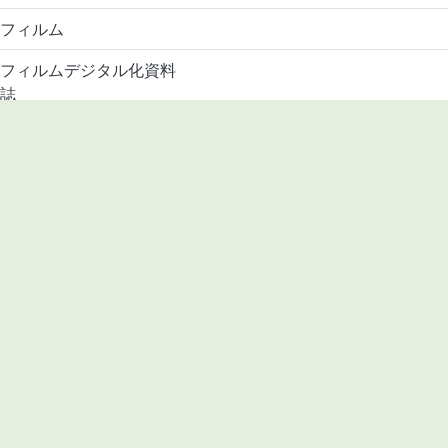
フィルム
フィルムデジタル化資料
誌
m
8
31
42X
a
誌