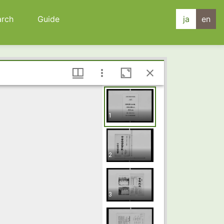
arch
Guide
ja
en