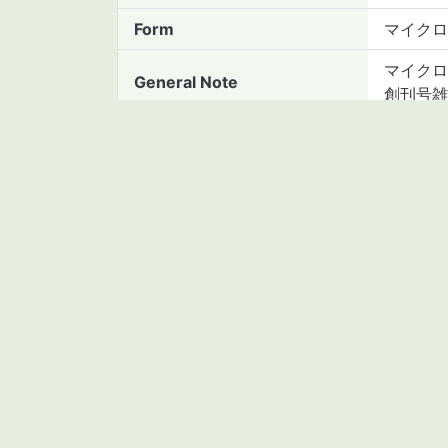
Form
マイクロ
マイクロ
General Note
創刊号雑
Language
日本語
Material type
microfil
Call Number
P214/S0
Asset Number
21111211
BibID(NCID)
AA11171
Collection
Kambar
Subcollection
創刊号雑
Creator(Digitalized)
香川大学