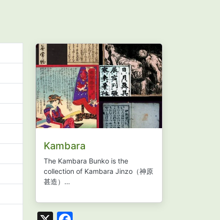
Kambara
The Kambara Bunko is the
collection of Kambara Jinzo
（神原
甚造）…
X
Facebook