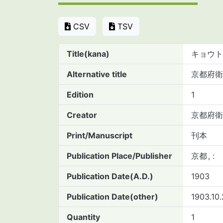
CSV
TSV
Title(kana)
キョウト
Alternative title
京都府衛
Edition
1
Creator
京都府衛
Print/Manuscript
刊本
Publication Place/Publisher
京都
:
Publication Date(A.D.)
1903
Publication Date(other)
1903.10
Quantity
1