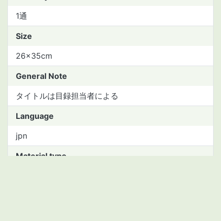
1通
Size
26×35cm
General Note
タイトルは目録担当者による
Language
jpn
Material type
manuscript
Asset Number
2111443513