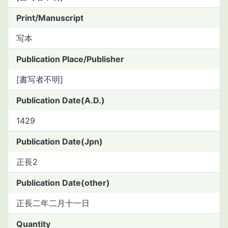
Print/Manuscript
写本
Publication Place/Publisher
[書写者不明]
Publication Date(A.D.)
1429
Publication Date(Jpn)
正長2
Publication Date(other)
正長二年二月十一日
Quantity