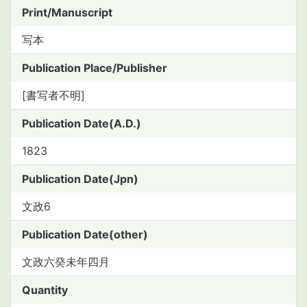
Print/Manuscript
写本
Publication Place/Publisher
[書写者不明]
Publication Date(A.D.)
1823
Publication Date(Jpn)
文政6
Publication Date(other)
文政六癸未年四月
Quantity