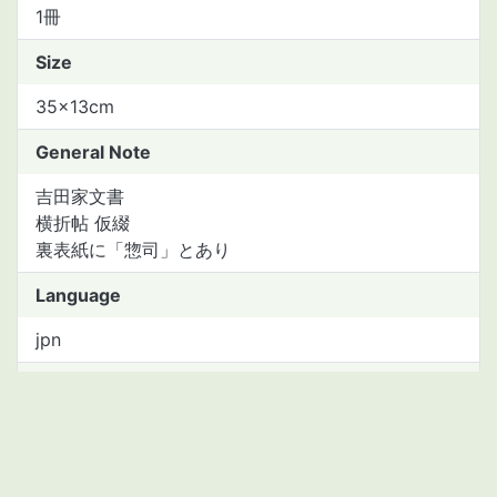
1冊
Size
35×13cm
General Note
吉田家文書
横折帖 仮綴
裏表紙に「惣司」とあり
Language
jpn
Material type
manuscript
Asset Number