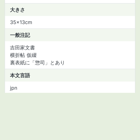
大きさ
35×13cm
一般注記
吉田家文書
横折帖 仮綴
裏表紙に「惣司」とあり
本文言語
jpn
資料種別
manuscript
資料(資産)番号
2111443636