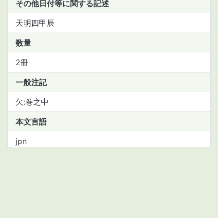
その他日付等に関する記述
天明四甲辰
数量
2冊
一般注記
欠:巻之中
本文言語
jpn
資料種別
book
請求記号