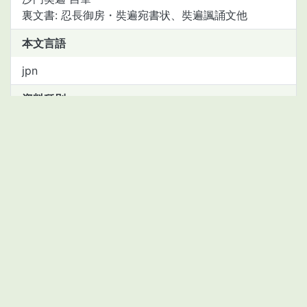
裏文書: 忍長御房・奘遍宛書状、奘遍諷誦文他
本文言語
jpn
資料種別
manuscript
資料(資産)番号
2111443499
書誌レコードID(NCID)
BB11626875
コレクション
神原文庫