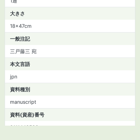
1通
大きさ
18×47cm
一般注記
三戸藤三 宛
本文言語
jpn
資料種別
manuscript
資料(資産)番号
2111443523
書誌レコードID(NCID)