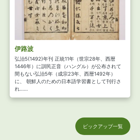
伊路波
弘治5(1492)年刊 正統11年（世宗28年、西暦
1446年）に訓民正音（ハングル）が公布されて
間もない弘治5年（成宗23年、西暦1492年）
に、 朝鮮人のための日本語学習書として刊行さ
れ……
ピックアップ一覧